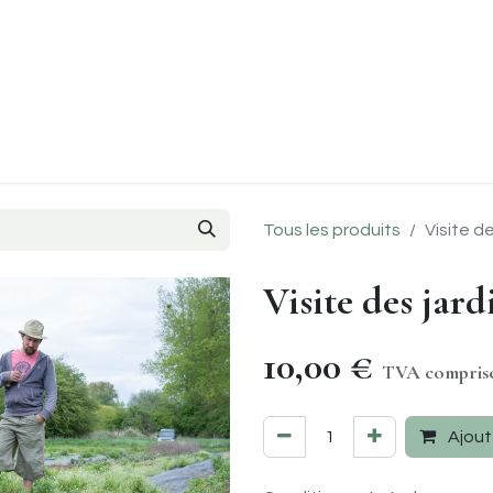
Evènements
Le coin des chefs
Points de ventes
À p
Tous les produits
Visite d
Visite des jar
10,00
€
TVA compri
Ajout