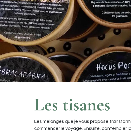
Les tisanes
Les mélanges que je vous propose transformen
commencer le voyage. Ensuite, contempler la b