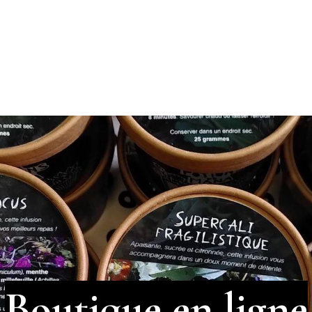
Evènements
Le coin des chefs
Points de ventes
À p
Boutique en ligne