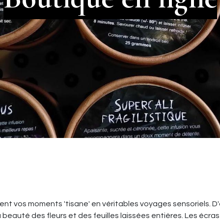
t vos moments 'tisane' en véritables voyages sensoriels. D'a
eauté des fleurs et des feuilles laissées entières. Les écra