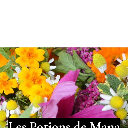
Evènements
Le coin des chefs
Points de ventes
À p
Les Potions de Mana