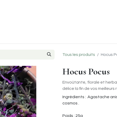
Evènements
Le coin des chefs
Points de ventes
À p
Tous les produits
Hocus P
Hocus Pocus
Envoûtante, florale et her
délice la fin de vos meilleurs 
Ingrédients : Agastache an
cosmos .
Poids : 25g