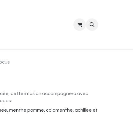
ropos
Contact
ocus
bacée, cette infusion accompagnera avec
repas.
isée, menthe pomme, calamenthe, achillée et