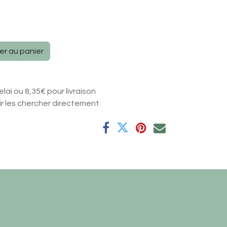
e
er au panier
elai ou 8,35€ pour livraison
nir les chercher directement