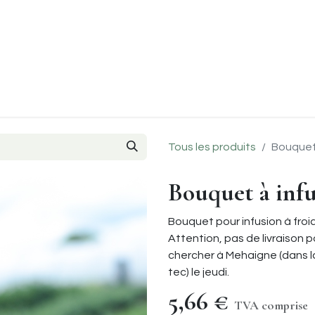
Evènements
Le coin des chefs
Points de ventes
À p
Tous les produits
Bouquet 
Bouquet à infu
Bouquet pour infusion à froi
Attention, pas de livraison po
chercher à Mehaigne (dans l
tec) le jeudi.
5,66
€
TVA comprise