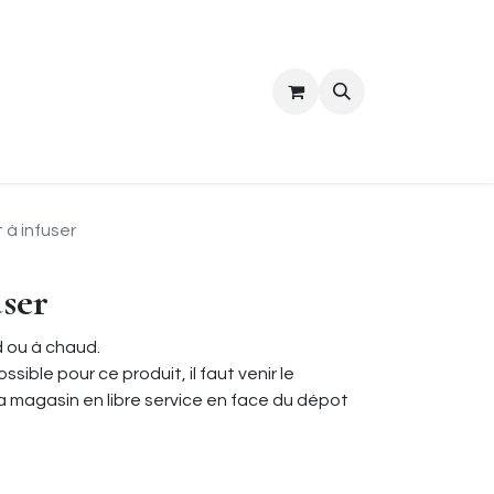
ropos
Contact
à infuser
ser
d ou à chaud.
ssible pour ce produit, il faut venir le
a magasin en libre service en face du dépot