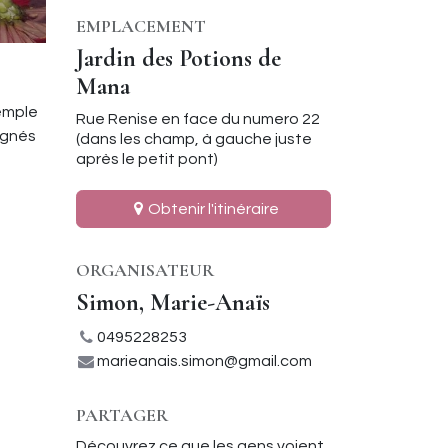
EMPLACEMENT
Jardin des Potions de
Mana
temple
Rue Renise en face du numero 22
agnés
(dans les champ, à gauche juste
après le petit pont)
Obtenir l'itinéraire
ORGANISATEUR
Simon, Marie-Anaïs
0495228253
marieanais.simon@gmail.com
PARTAGER
Découvrez ce que les gens voient