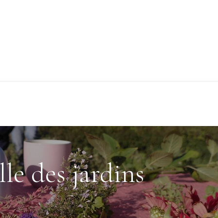
Evènements
Le coin des chefs
Points de ventes
À p
lle des jardins