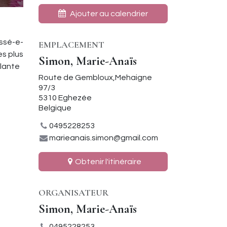
Ajouter au calendrier
essé-e-
EMPLACEMENT
es plus
Simon, Marie-Anaïs
plante
Route de Gembloux,Mehaigne
97/3
5310 Eghezée
Belgique
0495228253
marieanais.simon@gmail.com
Obtenir l'itinéraire
ORGANISATEUR
Simon, Marie-Anaïs
0495228253