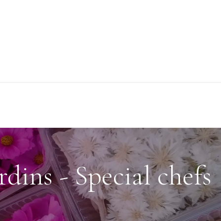
Evènements
Le coin des chefs
Points de ventes
À p
rdins - Special chefs